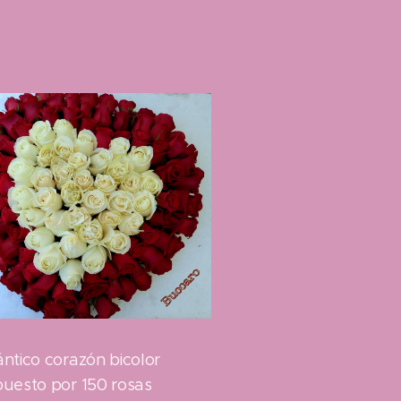
ntico corazón bicolor
uesto por 150 rosas