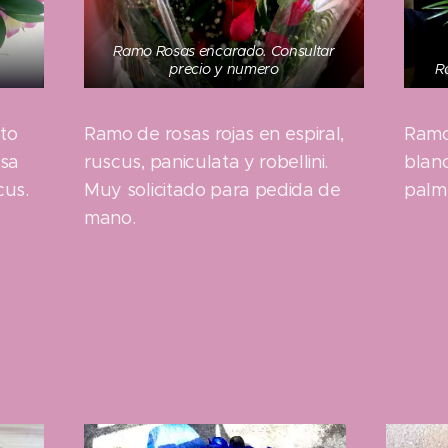
Ramo Rosas encarado. Consultar
R
precio y numero
Ramo
Ramo de rosas rojas en espiral,
to
blanc
ruscus, paniculata y robellini.
osa
palm
Muy solicitado para pedida de
cus.
mano.