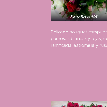
Ramo Rosas 40€
Delicado bouquet compues
por rosas blancas y rojas, r
ramificada, astromelia y rus