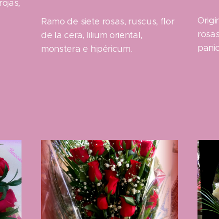
rojas,
Orig
Ramo de siete rosas, ruscus, flor
rosas
de la cera, lilium oriental,
panic
monstera e hipéricum.