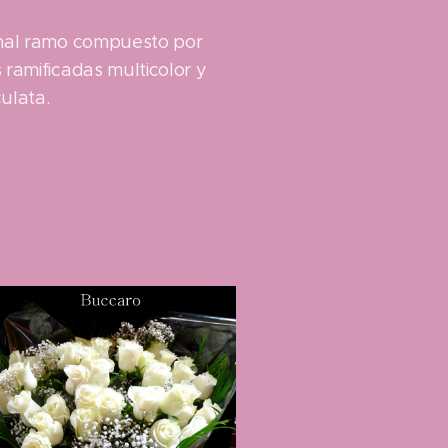
inal ramo compuesto por
 ramificadas multicolor y
ulata.