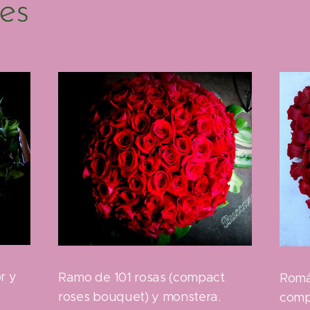
es
r y
Ramo de 101 rosas (compact
Romá
roses bouquet) y monstera.
comp