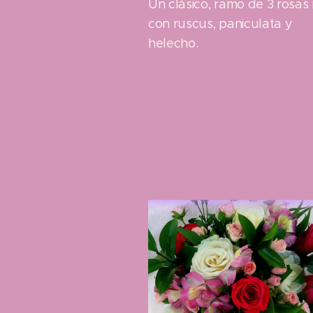
Un clásico, ramo de 3 rosas 
con ruscus, paniculata y
helecho.