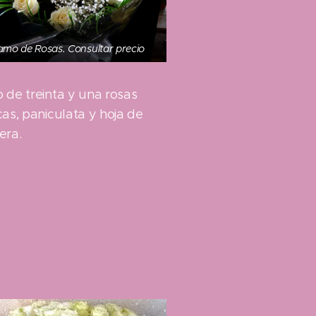
amo de Rosas. Consultar precio
 de treinta y una rosas
as, paniculata y hoja de
era.