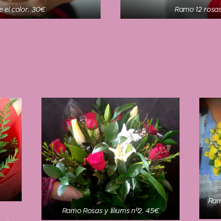
e el color. 30€
Ramo 12 rosas.
Ram
Ramo Rosas y liliums nº2. 45€