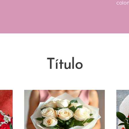
colo
Título